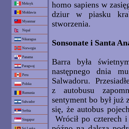
homo sapiens w zasię
Meksyk
dziur w piasku kr
Mołdawia
stworzenia.
Myanmar
Nepal
Nikaragua
Sonsonate i Santa An
Norwegia
Panama
Barra była świetny
Paragwaj
następnego dnia mu
Peru
Salwadoru. Przesiadł
Polska
z autobusu zapomn
Rumunia
sentyment bo był już
Salwador
się, że autobus pojec
Serbia
Wrócił po czterech i
Singapur
późno na dalszą podr
Sri Lanka