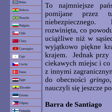
Belize
To najmniejsze pań
Boliwia
pomijane przez t
Brazylia
niebezpiecznego. I
Bułgaria
rozwinięta, co powodu
Chile
uciążliwe niż w sąsie
Chiny
wyjątkowo piękne kra
Czarnogóra
krajem. Jednak przy 
Cypr
ciekawych miejsc i co 
Czechy
z innymi zagranicznym
Dania
do obecności
gringo
Egipt
nauczyli się jeszcze p
Ekwador
Estonia
Barra de Santiago
Filipiny
Finlandia