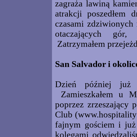
zagraża lawiną kamie
atrakcji poszedłem d
czasami zdziwionych 
otaczających gór,
Zatrzymałem przejeżdż
San Salvador i okolic
Dzień później już
Zamieszkałem u Mig
poprzez zrzeszający p
Club (www.hospitality
fajnym gościem i już
kolegami odwiedzaliśm