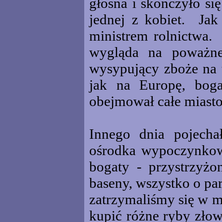
głośna i skończyło si
jednej z kobiet. Jak 
ministrem rolnictwa. 
wygląda na poważne
wysypujący zboże na 
jak na Europę, bog
obejmował całe miasto
Innego dnia pojecha
ośrodka wypoczynko
bogaty - przystrzyżo
baseny, wszystko o pa
zatrzymaliśmy się w m
kupić różne ryby zło