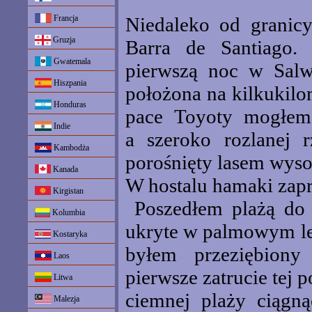
Francja
Niedaleko od granicy
Gruzja
Barra de Santiago.
Gwatemala
pierwszą noc w Salw
Hiszpania
położona na kilkukil
Honduras
pace Toyoty mogłem
Indie
a szeroko rozlanej 
Kambodża
porośnięty lasem wyso
Kanada
W hostalu hamaki zapr
Kirgistan
Poszedłem plażą do 
Kolumbia
ukryte w palmowym les
Kostaryka
byłem przeziębiony
Laos
pierwsze zatrucie tej
Litwa
ciemnej plaży ciągn
Malezja