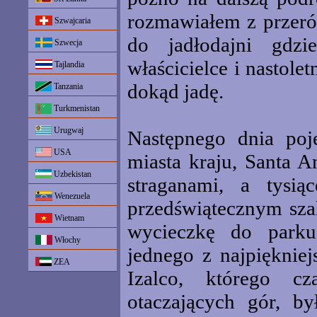
rozmawiałem z przeróż
Szwajcaria
do jadłodajni gdz
Szwecja
właścicielce i nastole
Tajlandia
dokąd jadę.
Tanzania
Turkmenistan
Urugwaj
Następnego dnia poj
USA
miasta kraju, Santa 
Uzbekistan
straganami, a tysi
Wenezuela
przedświątecznym sza
Wietnam
wycieczkę do park
Włochy
jednego z najpięknie
ZEA
Izalco, którego cz
otaczających gór, b