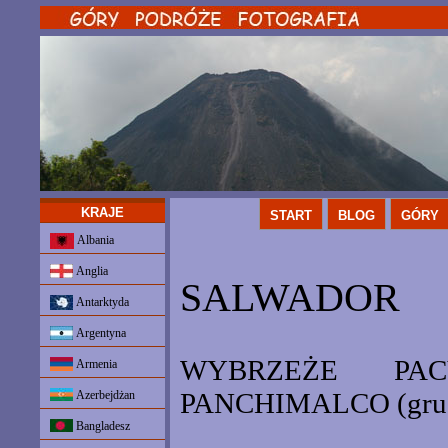
KRAJE
START
BLOG
GÓRY
Albania
Anglia
SALWADOR
Antarktyda
Argentyna
WYBRZEŻE PA
Armenia
PANCHIMALCO (grudz
Azerbejdżan
Bangladesz