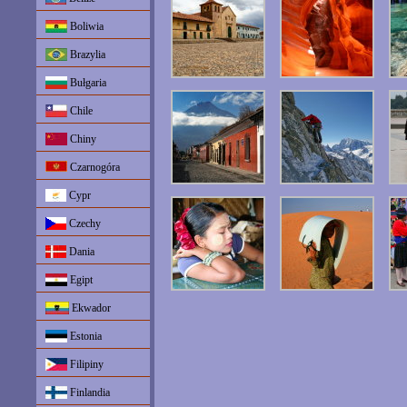
Boliwia
Brazylia
Bułgaria
Chile
Chiny
Czarnogóra
Cypr
Czechy
Dania
Egipt
Ekwador
Estonia
Filipiny
Finlandia