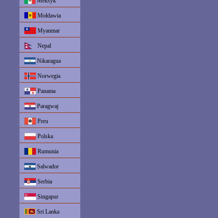
Meksyk
Mołdawia
Myanmar
Nepal
Nikaragua
Norwegia
Panama
Paragwaj
Peru
Polska
Rumunia
Salwador
Serbia
Singapur
Sri Lanka