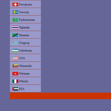
Szwajcaria
Szwecja
Turkmenistan
Tajlandia
Tanzania
Urugwaj
Uzbekistan
USA
Wenezuela
Wietnam
Włochy
ZEA