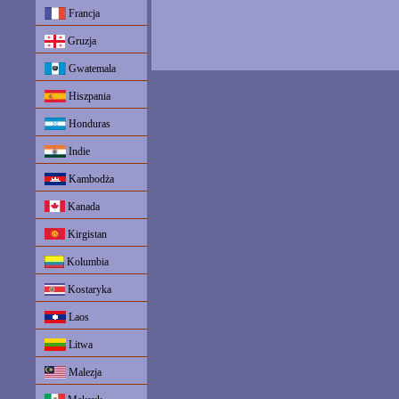
Francja
Gruzja
Gwatemala
Hiszpania
Honduras
Indie
Kambodża
Kanada
Kirgistan
Kolumbia
Kostaryka
Laos
Litwa
Malezja