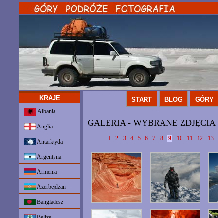
KRAJE
START
BLOG
GÓRY
Albania
GALERIA - WYBRANE ZDJĘCIA
Anglia
1
2
3
4
5
6
7
8
9
10
11
12
13
Antarktyda
Argentyna
Armenia
Azerbejdżan
Bangladesz
Belize