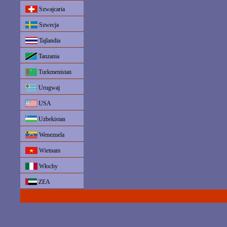
Szwajcaria
Szwecja
Tajlandia
Tanzania
Turkmenistan
Urugwaj
USA
Uzbekistan
Wenezuela
Wietnam
Włochy
ZEA