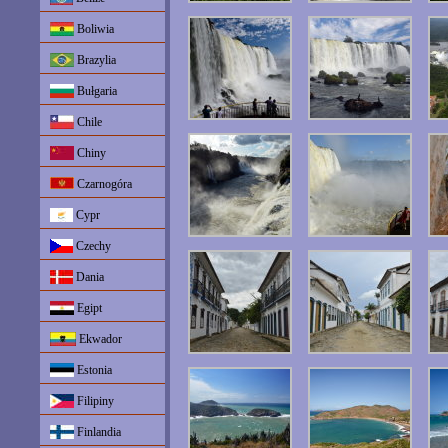
Boliwia
Brazylia
Bułgaria
Chile
Chiny
Czarnogóra
Cypr
Czechy
Dania
Egipt
Ekwador
Estonia
Filipiny
Finlandia