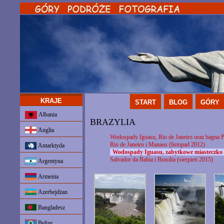
KRAJE
START
BLOG
GÓRY
Albania
BRAZYLIA
Anglia
Wodospady Iguasu, Rio de Janeiro oraz bagna P
Rio de Janeiro i Manaus (listopad 2012)
Antarktyda
Wodospady Iguasu, zabytkowe miasteczko P
Salvador da Bahia i Brasilia (sierpień 2015)
Argentyna
Armenia
Azerbejdżan
Bangladesz
Belize