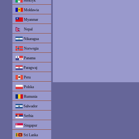
Meksyk
Mołdawia
Myanmar
Nepal
Nikaragua
Norwegia
Panama
Paragwaj
Peru
Polska
Rumunia
Salwador
Serbia
Singapur
Sri Lanka