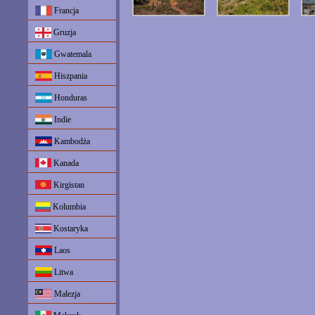
Francja
Gruzja
Gwatemala
Hiszpania
Honduras
Indie
Kambodża
Kanada
Kirgistan
Kolumbia
Kostaryka
Laos
Litwa
Malezja