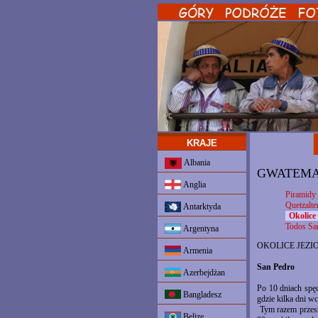
KRAJE
Albania
GWATEM
Anglia
Piramidy 
Quetzalte
Antarktyda
Okolice
Todos Sa
Argentyna
OKOLICE JEZI
Armenia
San Pedro
Azerbejdżan
Po 10 dniach spę
Bangladesz
gdzie kilka dni wc
Tym razem przesze
Belize