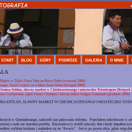
START
BLOG
GÓRY
PODRÓŻE
GALERIA
O MNIE
ALA
Majów w Tikal i Finca Tatin na Rzece Dulce (wrzesień 2006)
nango, Zunil i wejście na wulkan Santa Maria (listopad 2006)
 Jeziora Atitlan, sławny market w Chichicastenango i miasteczko Totonicapan (listopad 
ntos Cuchumatan, rajski Semuc Champey i dawna stolica Antigua Guatemala (grudzień 2006)
ORA ATITLAN, SŁAWNY MARKET W CHICHICASTENANGO I MIASTECZKO TOTONI
dzonych w Quetzaltenango, nadszedł czas pakowania dobytku. Pojechałem mikrobusem w str
ześniej o mało nie straciłem portfela. Kieszonkowcy zrobili sztuczny tłok i kiedy złapałem za k
dłem szybkim krokiem i znalazłem się na "dworcu". Jest to po prostu ulica, gdzie stoją dzi