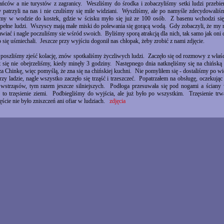
ańców a nie turystów z zagranicy. Weszliśmy do środka i zobaczyliśmy setki ludzi przebie
patrzyli na nas i nie czuliśmy się mile widziani. Wyszliśmy, ale po namyśle zdecydowali
my w wodzie do kostek, gdzie w ścisku myło się już ze 100 osób. Z basenu wchodzi się 
e pełne ludzi. Wszyscy mają małe miski do polewania się gorącą wodą. Gdy zobaczyli, że my
iać i nagle poczuliśmy sie wśród swoich. Byliśmy sporą atrakcją dla nich, tak samo jak oni d
 się uśmiechali. Jeszcze przy wyjściu dogonił nas chłopak, żeby zrobić z nami zdjęcie.
oszliśmy zjeść kolację, znów spotkaliśmy życzliwych ludzi. Zaczęło się od rozmowy z właśc
t się nie obejrzeliśmy, kiedy minęły 3 godziny. Następnego dnia natknęliśmy się na chińską 
a Chinkę, więc pomyślą, że zna się na chińskiej kuchni. Nie pomyliłem się - dostaliśmy po w
zy ladzie, nagle wszystko zaczęło się trząść i trzeszczeć. Popatrzałem na obsługę, oczekują
wstrząsów, tym razem jeszcze silniejszych. Podłoga przesuwała się pod nogami a ścia
e to trzęsienie ziemi. Podbiegliśmy do wyjścia, ale już było po wszystkim. Trzęsienie trw
ęście nie było zniszczeń ani ofiar w ludziach.
zdjęcia