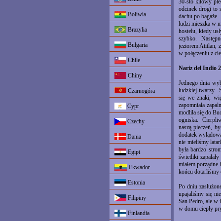
30-sto kilowy pl
odcinek drogi to
Boliwia
dachu po bagaże. 
ludzi mieszka w m
Brazylia
hostelu, kiedy us
szybko. Następne
Bułgaria
jeziorem Atitlan,
w połączeniu z ci
Chile
Nariz del Indio
Chiny
Jednego dnia wybr
ludzkiej twarzy. 
Czarnogóra
się we znaki, wi
zapomniała zapal
Cypr
modliła się do B
ogniska. Cierpliw
Czechy
naszą pieczeń, by
dodatek wylądowa
Dania
nie mieliśmy lata
była bardzo stro
Egipt
świetliki zapalał
miałem porządne b
Ekwador
końcu dotarliśmy d
Estonia
Po dniu zasłużon
upajaliśmy się n
Filipiny
San Pedro, ale w 
w domu ciepły pry
Finlandia