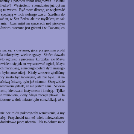
4 godziny z powodu robot drogowych. Ostatni
 Pedro"! Wysiadłem, a konduktor już był na
nią tu życiem. Być może dlatego, że większość
ie spędzają w nich wolnego czasu. Szedłem do
ać tu, w San Pedro, ale nie myślałem, że tak
wanie. Czas mijał na spacerach nad pięknym
Jezioro otoczone jest górami i wulkanami, co
 patrząc z dystansu, góra przypomina profil
pola kukurydzy, wielkie agawy. Słońce dawało
ło ognisko i pieczenie kurczaka, ale Mayu
anawiałem się jak tu wyczarować ogień, Mayu
ych marihuanę, a niedługo potem dym naszego
e było coraz niżej. Kiedy wreszcie zjedliśmy
óry miało być łatwiejsze, ale nie było. A na
aściwą ścieżkę, było już ciemno. Oczywiście
apomniałem jednak, że nie jestem sam. Ścieżka
oku, kierowani instynktem i intuicją. Tylko
nie zdziwiłem, kiedy Mayu zaczęła płakać. Ja
doczne w dole miasto było coraz bliżej, aż w
ie bez trudu pokonywały wzniesienia, a my
plażę. Przychodzi tam też wielu mieszkańców
 dodatkowo piorą ubrania. Jak to dobrze mieć