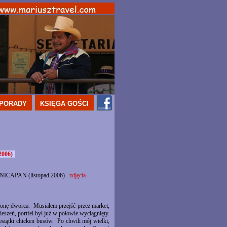
PORADY
KSIĘGA GOŚCI
2006)
CAPAN (listopad 2006)
zdjęcia
onę dworca. Musiałem przejść przez market,
ieszeń, portfel był już w połowie wyciągnięty.
esiątki chicken busów. Po chwili mój wielki,