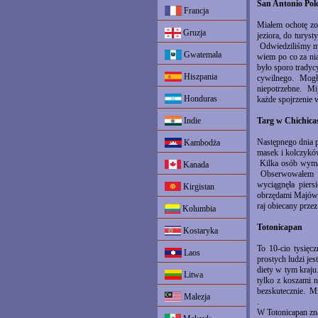
San Antonio Pol
Francja
Miałem ochotę zo
Gruzja
jeziora, do turys
Odwiedziliśmy mi
Gwatemala
wiem po co za ni
było sporo tradyc
Hiszpania
cywilnego. Mogłe
niepotrzebne. Mij
Honduras
każde spojrzenie w
Indie
Targ w Chichica
Następnego dnia 
Kambodża
masek i kolczyków
Kilka osób wymac
Kanada
Obserwowałem ba
wyciągnęła piers
Kirgistan
obrzędami Majów. 
raj obiecany przez
Kolumbia
Totonicapan
Kostaryka
To 10-cio tysięc
Laos
prostych ludzi je
diety w tym kraju
Litwa
tylko z koszami 
bezskutecznie. Mi
Malezja
.
W Totonicapan znaj