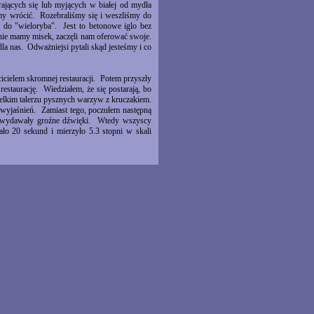
rających się lub myjących w białej od mydła
śmy wrócić. Rozebraliśmy się i weszliśmy do
do "wieloryba". Jest to betonowe iglo bez
 nie mamy misek, zaczęli nam oferować swoje.
la nas. Odważniejsi pytali skąd jesteśmy i co
icielem skromnej restauracji. Potem przyszły
restaurację. Wiedziałem, że się postarają, bo
ielkim talerzu pysznych warzyw z kruczakiem.
c wyjaśnień. Zamiast tego, poczułem następną
ny wydawały groźne dźwięki. Wtedy wszyscy
ało 20 sekund i mierzyło 5.3 stopni w skali