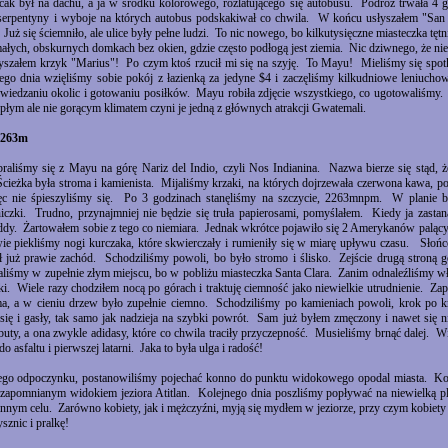
ecak był na dachu, a ja w środku kolorowego, rozlatującego się autobusu. Podróż trwała 
 serpentyny i wyboje na których autobus podskakiwał co chwila. W końcu usłyszałem "San
Już się ściemniło, ale ulice były pełne ludzi. To nic nowego, bo kilkutysięczne miasteczka tęt
ałych, obskurnych domkach bez okien, gdzie często podłogą jest ziemia. Nic dziwnego, że n
łyszałem krzyk "Marius"! Po czym ktoś rzucił mi się na szyję. To Mayu! Mieliśmy się spotk
go dnia wzięliśmy sobie pokój z łazienką za jedyne $4 i zaczęliśmy kilkudniowe leniucho
 zwiedzaniu okolic i gotowaniu posiłków. Mayu robiła zdjęcie wszystkiego, co ugotowaliśmy. 
epłym ale nie gorącym klimatem czyni je jedną z głównych atrakcji Gwatemali.
 2263m
aliśmy się z Mayu na górę Nariz del Indio, czyli Nos Indianina. Nazwa bierze się stąd, że
Ścieżka była stroma i kamienista. Mijaliśmy krzaki, na których dojrzewała czerwona kawa, 
ęc nie śpieszyliśmy się. Po 3 godzinach stanęliśmy na szczycie, 2263mnpm. W planie by
niczki. Trudno, przynajmniej nie będzie się truła papierosami, pomyślałem. Kiedy ja zast
uddy. Żartowałem sobie z tego co niemiara. Jednak wkrótce pojawiło się 2 Amerykanów paląc
ie piekliśmy nogi kurczaka, które skwierczały i rumieniły się w miarę upływu czasu. Słońc
ł już prawie zachód. Schodziliśmy powoli, bo było stromo i ślisko. Zejście drugą stroną g
liśmy w zupełnie złym miejscu, bo w pobliżu miasteczka Santa Clara. Zanim odnaleźliśmy wł
rki. Wiele razy chodziłem nocą po górach i traktuję ciemność jako niewielkie utrudnienie. Z
ma, a w cieniu drzew było zupełnie ciemno. Schodziliśmy po kamieniach powoli, krok po kr
y się i gasły, tak samo jak nadzieja na szybki powrót. Sam już byłem zmęczony i nawet się 
uty, a ona zwykle adidasy, które co chwila traciły przyczepność. Musieliśmy brnąć dalej. Wi
o asfaltu i pierwszej latarni. Jaka to była ulga i radość!
ego odpoczynku, postanowiliśmy pojechać konno do punktu widokowego opodal miasta. Kon
iezapomnianym widokiem jeziora Atitlan. Kolejnego dnia poszliśmy popływać na niewielką 
innym celu. Zarówno kobiety, jak i mężczyźni, myją się mydłem w jeziorze, przy czym kobiety
sznic i pralkę!