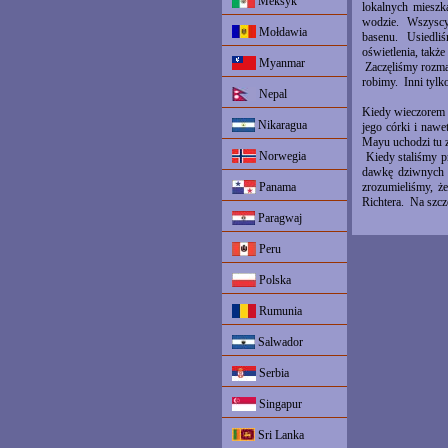
Meksyk
lokalnych mieszk
wodzie. Wszyscy 
Mołdawia
basenu. Usiedliś
oświetlenia, takż
Myanmar
Zaczęliśmy rozmaw
robimy. Inni tylko
Nepal
Kiedy wieczorem p
Nikaragua
jego córki i nawe
Mayu uchodzi tu z
Norwegia
Kiedy staliśmy pr
dawkę dziwnych 
Panama
zrozumieliśmy, ż
Richtera. Na szcz
Paragwaj
Peru
Polska
Rumunia
Salwador
Serbia
Singapur
Sri Lanka