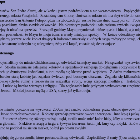
opo
stać w San Pedro dłużej, ale w końcu jestem podróżnikiem a nie wczasowiczem. Popłynęl
tycznego miasta Panajachel. Zostaliśmy tam 3 noce, choć samo miasto nie ma zbyt wiele do zaofe
asteczko San Antonio Polopo, gdzie na zboczach gór rośnie bardzo dużo szczypiorku. Podes
ą poszliśmy, chyba zwykła ciekawość. Na błotnistym podwórku cała rodzina czyściła i wią
yjnych ubrań na sprzedaż. Przez pół godziny Mayu przymierzała różne opaski i bluzki, a ja o
m powiedzieć, że Mayu to moja żona, a wtedy miałbym spokój. W końcu odeszliśmy nie 
aliśmy jeszcze wiele kobiet tkających kolorowe materiały z których szyją tradycyjne stroje, 
 ich stronę kończyło się naleganiem, żeby coś kupić, co stało się denerwujące.
stenango
pojechaliśmy do miasta Chichicastenango odwiedzić tamtejszy market. Na sprzedaż wystawion
. Stoiska mienią się całą gamą kolorów, a sprzedawcy zachęcają do oglądania i oczywiście 
huje dymiącymi kadzidłami, a inni modlą się klęcząc przed wejściem. Z dachu rozbrzmie
rdzo starą kobietę jak zapalała świeczki pod bocznym ołtarzem. Żegnała się kilkanaś
iówkę (chyba rumu) i rozlewała na wszystkie strony, wciąż szepcząc modlitwy. Katolicy
Ludzie są bardzo wierzący i religijni. Dla większości ludzi jedynym wybawieniem z nędznej
 Jezusa. Młodzi jeszcze myślą o USA, starzy już tylko o raju.
zne miasto położone na wysokości 2500m jest rzadko odwiedzane przez obcokrajowców. P
st łatwe do zaobserwowania. Kobiety sprzedają przeróżne owoce i warzywa. Inne lepią i pieką 
. Ponieważ używa się różnego rodzaju mąki, tortilla może mieć kolor biały, żółty a nawet cza
na głowach. Niektóre wracają z targu z żywym towarem, takim jak kury czy indyki. Znów z
mo to podobał mi sie ten market, bo był po prostu zwykły.
dują się gorące źródła, które postanowiliśmy odwiedzić. Zapłaciliśmy 3 centy (!) za wstęp, co