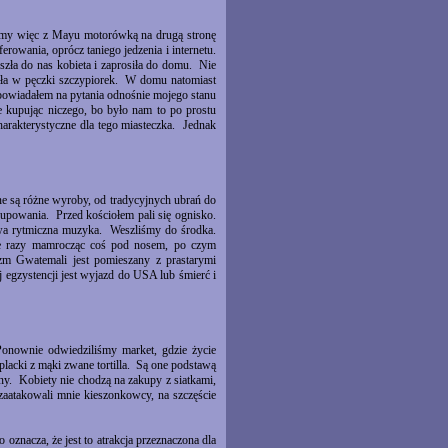
iśmy więc z Mayu motorówką na drugą stronę
rowania, oprócz taniego jedzenia i internetu.
zła do nas kobieta i zaprosiła do domu. Nie
zała w pęczki szczypiorek. W domu natomiast
dpowiadałem na pytania odnośnie mojego stanu
kupując niczego, bo było nam to po prostu
charakterystyczne dla tego miasteczka. Jednak
e są różne wyroby, od tradycyjnych ubrań do
kupowania. Przed kościołem pali się ognisko.
wa rytmiczna muzyka. Weszliśmy do środka.
cie razy mamrocząc coś pod nosem, po czym
zm Gwatemali jest pomieszany z prastarymi
 egzystencji jest wyjazd do USA lub śmierć i
onownie odwiedziliśmy market, gdzie życie
placki z mąki zwane tortilla. Są one podstawą
rny. Kobiety nie chodzą na zakupy z siatkami,
aatakowali mnie kieszonkowcy, na szczęście
 oznacza, że jest to atrakcja przeznaczona dla