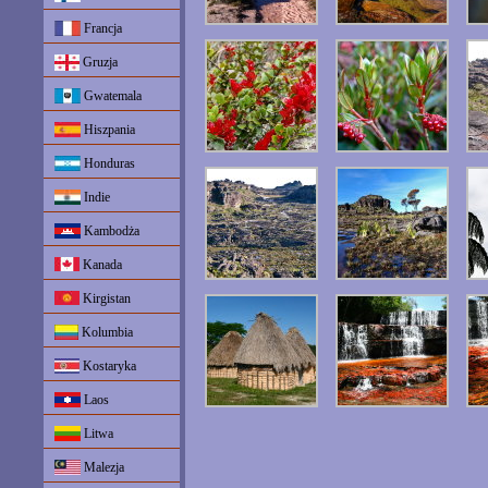
Francja
Gruzja
Gwatemala
Hiszpania
Honduras
Indie
Kambodża
Kanada
Kirgistan
Kolumbia
Kostaryka
Laos
Litwa
Malezja