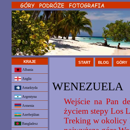
KRAJE
START
BLOG
GÓRY
Albania
Anglia
WENEZUELA
Antarktyda
Argentyna
Wejście na Pan d
Armenia
życiem stepy Los L
Azerbejdżan
Treking w okolicy 
Bangladesz