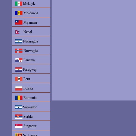
Meksyk
Mołdawia
Myanmar
Nepal
Nikaragua
Norwegia
Panama
Paragwaj
Peru
Polska
Rumunia
Salwador
Serbia
Singapur
Sri Lanka