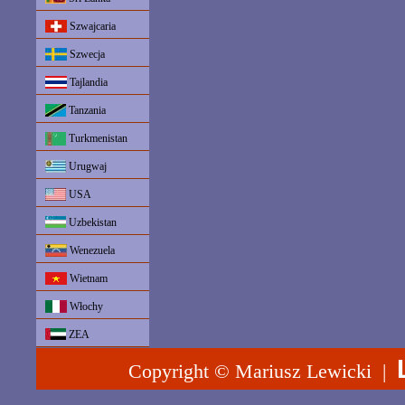
Szwajcaria
Szwecja
Tajlandia
Tanzania
Turkmenistan
Urugwaj
USA
Uzbekistan
Wenezuela
Wietnam
Włochy
ZEA
Copyright © Mariusz Lewicki |