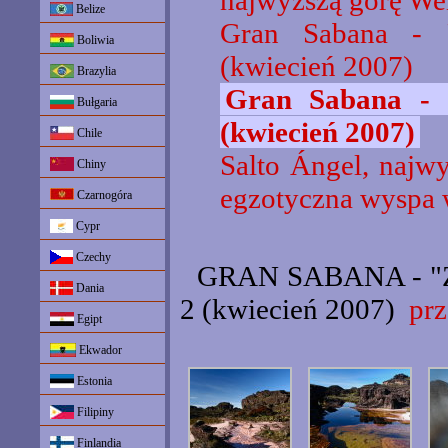
najwyższą górę We
Belize
Gran Sabana - "
Boliwia
(kwiecień 2007)
Brazylia
Gran Sabana - 
Bułgaria
(kwiecień 2007)
Chile
Salto Ángel, najw
Chiny
egzotyczna wyspa 
Czarnogóra
Cypr
Czechy
GRAN SABANA - "Z
Dania
2 (kwiecień 2007)
prz
Egipt
Ekwador
Estonia
Filipiny
Finlandia