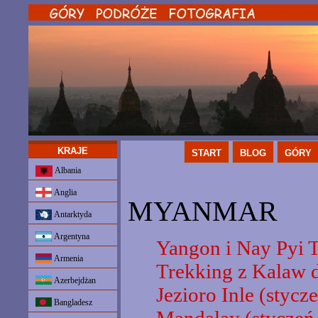
KRAJE
START
BLOG
GÓRY
Albania
Anglia
MYANMAR
Antarktyda
Argentyna
Yangon i Nay Pyi Ta
Armenia
Trekking z Kalaw d
Azerbejdżan
Jezioro Inle (stycz
Bangladesz