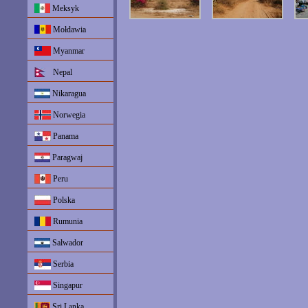
Meksyk
Mołdawia
Myanmar
Nepal
Nikaragua
Norwegia
Panama
Paragwaj
Peru
Polska
Rumunia
Salwador
Serbia
Singapur
Sri Lanka