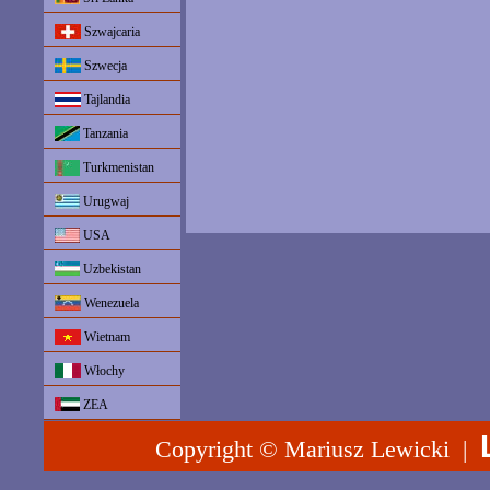
Szwajcaria
Szwecja
Tajlandia
Tanzania
Turkmenistan
Urugwaj
USA
Uzbekistan
Wenezuela
Wietnam
Włochy
ZEA
Copyright © Mariusz Lewicki |